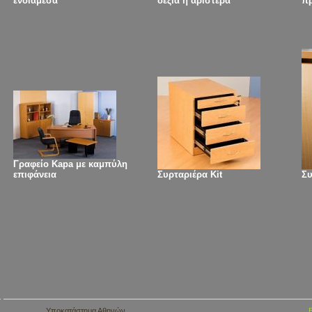
ενδιάμεσα
δεξιά ή αριστερά
πρ
Γραφείο Kapa με καμπύλη
επιφάνεια
Συρταριέρα Kit
Συ
Υποκατάστημα Αθηνών
Ε