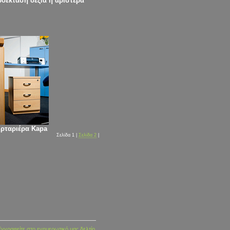
οέκταση δεξιά ή αριστερά
ρταριέρα Kapa
Σελίδα 1 |
Σελίδα 2
|
γγραφείτε στο ενημερωτικό μας δελτίο