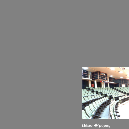
Ωδείο �"ράμας